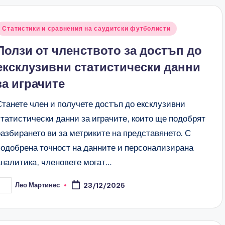
Posted
Статистики и сравнения на саудитски футболисти
n
Ползи от членството за достъп до
ексклузивни статистически данни
за играчите
Станете член и получете достъп до ексклузивни
статистически данни за играчите, които ще подобрят
разбирането ви за метриките на представянето. С
подобрена точност на данните и персонализирана
аналитика, членовете могат…
Лео Мартинес
23/12/2025
osted
y