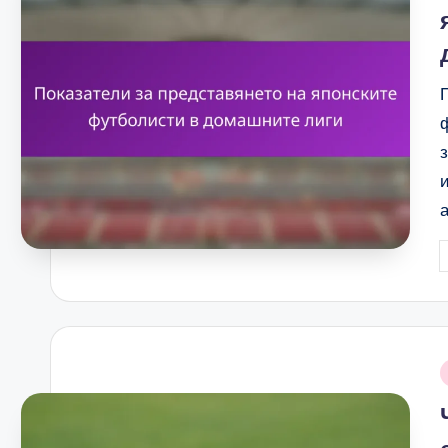
P
b
i