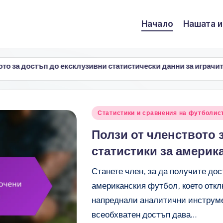
Начало
Нашата 
о ексклузивни статистически данни за играчите
Топ 
22/
Posted
Статистики и сравнения на футболис
in
Ползи от членството 
статистики за америк
Станете член, за да получите до
американския футбол, което откл
напреднали аналитични инструме
всеобхватен достъп дава…