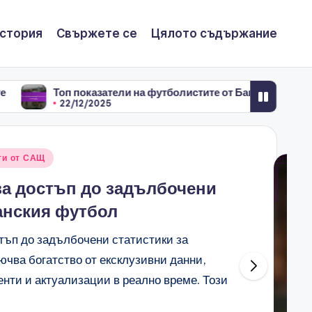
история
Свържете се
Цялото съдържание
показатели на футболистите от Бангладеш
Ползи от 
12/2025
22/12/20
ти от САЩ
за достъп до задълбочени
анския футбол
стъп до задълбочени статистики за
ючва богатство от ексклузивни данни,
нти и актуализации в реално време. Този