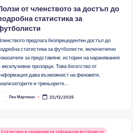
n
Ползи от членството за достъп до
подробна статистика за
футболисти
Членството предлага безпрецедентен достъп до
подробна статистика за футболисти, включително
показатели за представяне, истории на наранявания
и ексклузивни прозорци. Това богатство от
информация дава възможност на феновете,
анализаторите и треньорите…
Лео Мартинес
22/12/2025
osted
y
Posted
Статистика и сравнения на тайландски футболисти