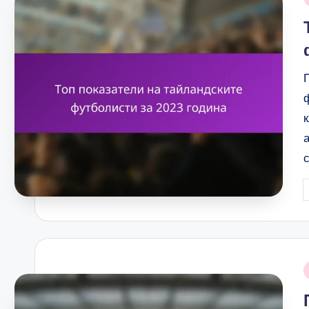
i
P
b
i