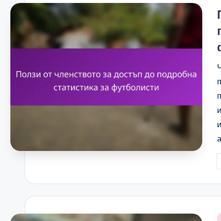
i
P
b