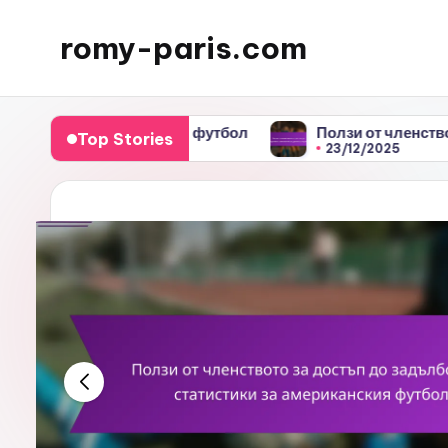
romy-paris.com
Skip
to
content
мериканския футбол
Ползи от членството за достъп д
Top Stories
23/12/2025