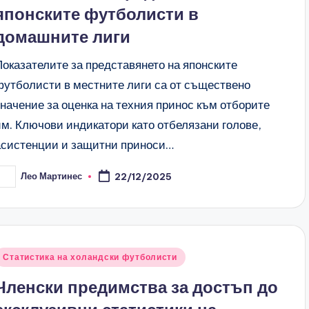
японските футболисти в
домашните лиги
Показателите за представянето на японските
футболисти в местните лиги са от съществено
значение за оценка на техния принос към отборите
им. Ключови индикатори като отбелязани голове,
асистенции и защитни приноси…
Лео Мартинес
22/12/2025
osted
y
Posted
Статистика на холандски футболисти
n
Членски предимства за достъп до