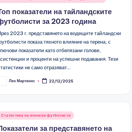
n
Топ показатели на тайландските
футболисти за 2023 година
През 2023 г. представянето на водещите тайландски
футболисти показа тяхното влияние на терена, с
ключови показатели като отбелязани голове,
асистенции и проценти на успешни подавания. Тези
статистики не само отразяват…
Лео Мартинес
22/12/2025
osted
y
Posted
Статистика на японски футболисти
n
Показатели за представянето на