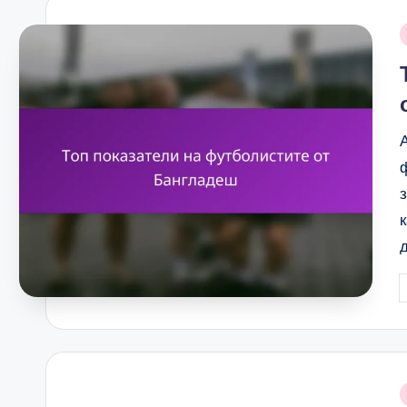
i
P
b