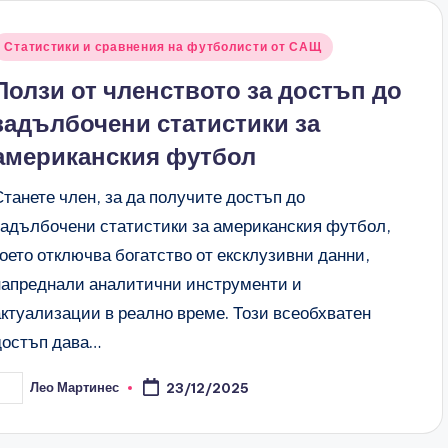
Posted
Статистики и сравнения на футболисти от САЩ
n
Ползи от членството за достъп до
задълбочени статистики за
американския футбол
Станете член, за да получите достъп до
задълбочени статистики за американския футбол,
което отключва богатство от ексклузивни данни,
напреднали аналитични инструменти и
актуализации в реално време. Този всеобхватен
достъп дава…
Лео Мартинес
23/12/2025
osted
y