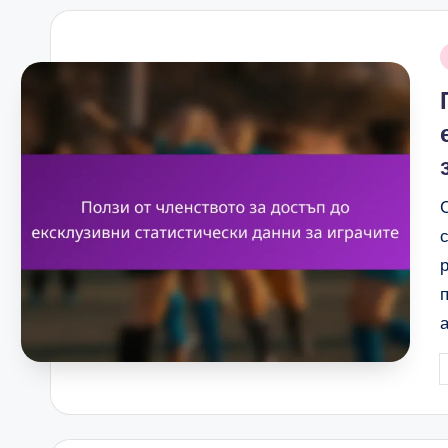
i
P
b