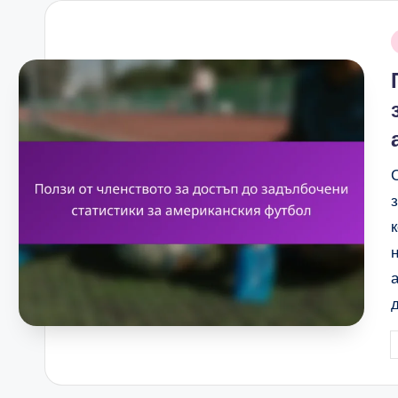
i
P
b