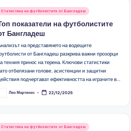
Posted
Статистика на футболистите от Бангладеш
n
Топ показатели на футболистите
от Бангладеш
Анализът на представянето на водещите
футболисти от Бангладеш разкрива важни прозорци
за техния принос на терена. Ключови статистики
като отбелязани голове, асистенции и защитни
действия подчертават ефективността на играчите в…
Лео Мартинес
22/12/2025
osted
y
Posted
Статистика на футболистите от Бангладеш