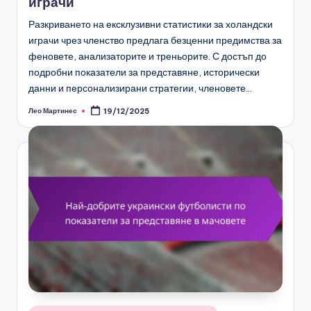
играчи
Разкриването на ексклузивни статистики за холандски
играчи чрез членство предлага безценни предимства за
феновете, анализаторите и треньорите. С достъп до
подробни показатели за представяне, исторически
данни и персонализирани стратегии, членовете…
Лео Мартинес
19/12/2025
Posted
by