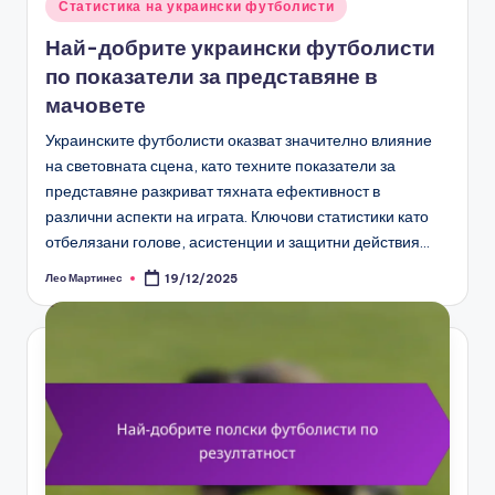
Posted
Статистика на украински футболисти
in
Най-добрите украински футболисти
по показатели за представяне в
мачовете
Украинските футболисти оказват значително влияние
на световната сцена, като техните показатели за
представяне разкриват тяхната ефективност в
различни аспекти на играта. Ключови статистики като
отбелязани голове, асистенции и защитни действия…
Лео Мартинес
19/12/2025
Posted
by