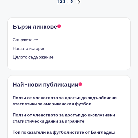
Posts
1
2
3
…
5
NEXT
PAGE
pagination
Бързи линкове
Свържете се
Нашата история
Цялото съдържание
Най-нови публикации
Ползи от членството за достъп до задълбочени
статистики за американския футбол
Ползи от членството за достъп до ексклузивни
статистически данни за играчите
Топ показатели на футболистите от Бангладеш