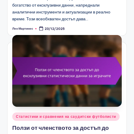
богатство от ексклузивни данни, напреднали
аналитични инструменти и актуализации в реално
време. Този всеобхватен достъп дава…
Лео Мартинес
23/12/2025
Posted
by
Posted
Статистики и сравнения на саудитски футболисти
in
Ползи от членството за достъп до