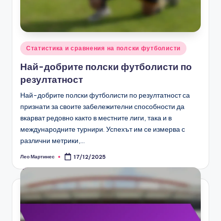
Posted
Статистика и сравнения на полски футболисти
in
Най-добрите полски футболисти по
резултатност
Най-добрите полски футболисти по резултатност са
признати за своите забележителни способности да
вкарват редовно както в местните лиги, така и в
международните турнири. Успехът им се измерва с
различни метрики,…
Лео Мартинес
17/12/2025
Posted
by