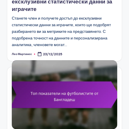
ексклузивни статистически данни за
играчите
Станете член и получете достъп до ексклузивни
статистически данни за играчите, които ще подобрят
разбирането ви за метриките на представянето. С
подобрена точност на данните и персонализирана
аналитика, членовете могат…
Лео Мартинес
23/12/2025
Posted
by