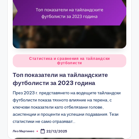
Posted
Статистика и сравнения на тайландски
футболисти
in
Топ показатели на тайландските
футболисти за 2023 година
През 2023 г. представянето на водещите тайландски
футболисти показа тяхното влияние на терена, с
ключови показатели като отбелязани голове,
асистенции и проценти на успешни подавания. Тези
статистики не само отразяват…
Лео Мартинес
22/12/2025
Posted
by