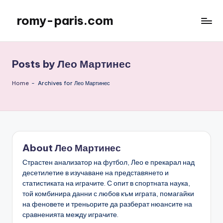
romy-paris.com
Skip
to
content
Posts by Лео Мартинес
Home
-
Archives for Лео Мартинес
About Лео Мартинес
Страстен анализатор на футбол, Лео е прекарал над
десетилетие в изучаване на представянето и
статистиката на играчите. С опит в спортната наука,
той комбинира данни с любов към играта, помагайки
на феновете и треньорите да разберат нюансите на
сравненията между играчите.