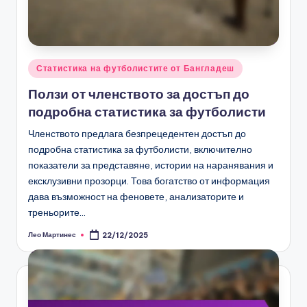
Posted
Статистика на футболистите от Бангладеш
in
Ползи от членството за достъп до
подробна статистика за футболисти
Членството предлага безпрецедентен достъп до
подробна статистика за футболисти, включително
показатели за представяне, истории на наранявания и
ексклузивни прозорци. Това богатство от информация
дава възможност на феновете, анализаторите и
треньорите…
Лео Мартинес
22/12/2025
Posted
by