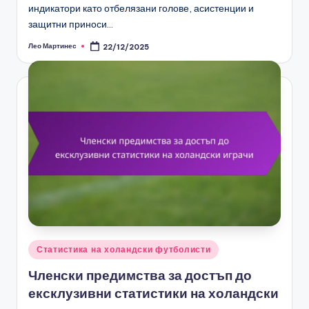
индикатори като отбелязани голове, асистенции и
защитни приноси…
Лео Мартинес
22/12/2025
Posted
by
Posted
Статистика на холандски футболисти
in
Членски предимства за достъп до
ексклузивни статистики на холандски