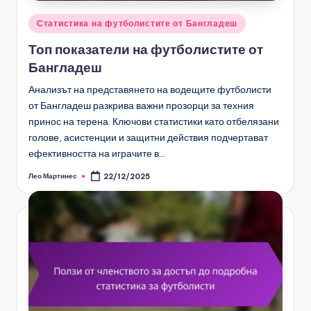
Posted
Статистика на футболистите от Бангладеш
in
Топ показатели на футболистите от
Бангладеш
Анализът на представянето на водещите футболисти
от Бангладеш разкрива важни прозорци за техния
принос на терена. Ключови статистики като отбелязани
голове, асистенции и защитни действия подчертават
ефективността на играчите в…
Лео Мартинес
22/12/2025
Posted
by