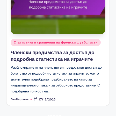
Posted
Статистика и сравнения на френски футболисти
in
Членски предимства за достъп до
подробна статистика на играчите
Разблокирането на членство ви предоставя достъп до
богатство от подробни статистики за играчите, които
значително подобряват разбирането ви както за
индивидуалното, така и за отборното представяне. С
подобрена точност на…
Лео Мартинес
17/12/2025
Posted
by